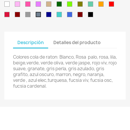
Blanco
Rosa
Rosa
Lila
Beige
Verde
Verde
Verde
Verde
Naranja
Rojo
Palo
Oscuro
Chillón
Oliva
Jaspe
Intenso
Rojo
Granate
Gris
Azul
Azul
Azul
Marrón
Negro
Gris
Suave
Perla
Oscuro
Turquesa
Eléctrico
Azulado
Descripción
Detalles del producto
Colores cola de raton: Blanco, Rosa palo, rosa, lila,
beige,verde, verde oliva, verde jaspe, rojo viv, rojo
suave, granate, gris perla, gris azulado, gris
grafito, azul oscuro, marron, negro, naranja,
verde , azul elec,turquesa, fucsia viv, fucsia osc,
fucsia cardenal.