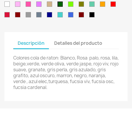
Blanco
Rosa
Rosa
Lila
Beige
Verde
Verde
Verde
Naranja
Rojo
Verde
Palo
Chillón
Oliva
Jaspe
Intenso
Oscuro
Rojo
Granate
Gris
Gris
Azul
Azul
Azul
Marrón
Negro
Suave
Perla
Azulado
Oscuro
Turquesa
Eléctrico
Descripción
Detalles del producto
Colores cola de raton: Blanco, Rosa palo, rosa, lila,
beige,verde, verde oliva, verde jaspe, rojo viv, rojo
suave, granate, gris perla, gris azulado, gris
grafito, azul oscuro, marron, negro, naranja,
verde , azul elec,turquesa, fucsia viv, fucsia osc,
fucsia cardenal.